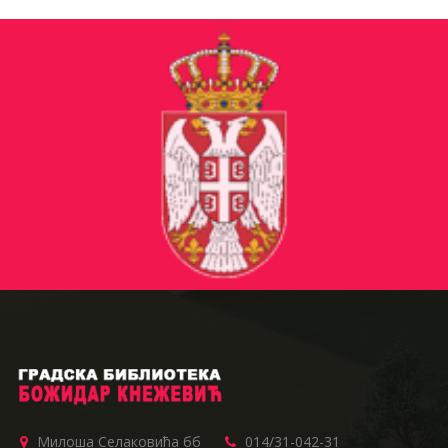
Милоша Селаковића бб
014/31-042-31