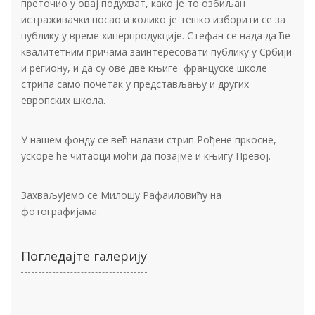
преточио у овај подухват, како је то озбиљан
истраживачки посао и колико је тешко изборити се за
публику у време хиперпродукције. Стефан се нада да ће
квалитетним причама заинтересовати публику у Србији
и региону, и да су ове две књиге француске школе
стрипа само почетак у представљању и других
европских школа.
У нашем фонду се већ налази стрип Рођене пркосне,
ускоре ће читаоци моћи да позајме и књигу Превој.
Захваљујемо се Милошу Рафаиловићу на
фотографијама.
Погледајте галерију