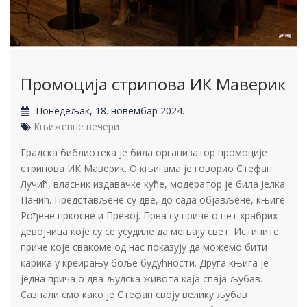
Промоција стрипова ИК Маверик
Понедељак, 18. новембар 2024.
Књижевне вечери
Градска библиотека је била организатор промоције
стрипова ИК Маверик. О књигама је говорио Стефан
Лучић, власник издавачке куће, модератор је била Јелка
Панић. Представљене су две, до сада објављене, књиге
Рођене пркосне и Превој. Прва су приче о пет храбрих
девојчица које су се усудиле да мењају свет. Истините
приче које свакоме од нас показују да можемо бити
карика у креирању боље будућности. Друга књига је
једна прича о два људска живота каја спаја љубав.
Сазнали смо како је Стефан своју велику љубав