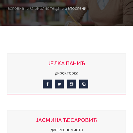
Насловна
О библиотеци
Запослени
ЈЕЛКА ПАНИЋ
директорка
ЈАСМИНА ЋЕСАРОВИЋ
дип.економиста