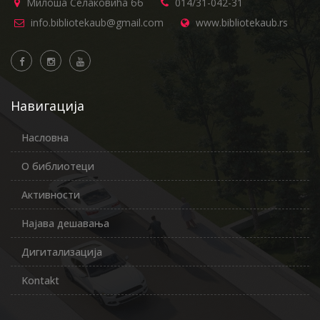
Милоша Селаковића бб
014/31-042-31
info.bibliotekaub@gmail.com
www.bibliotekaub.rs
Навигација
Насловна
О библиотеци
Активности
Најава дешавања
Дигитализација
Kontakt