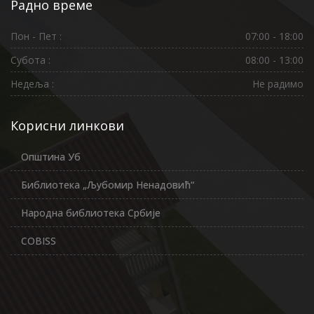
Радно време
Пон - Пет :
07:00 - 18:00
Субота :
08:00 - 13:00
Недеља :
Не радимо
Корисни линкови
Општина Уб
Библиотека „Љубомир Ненадовић“
Народна библиотека Србије
COBISS