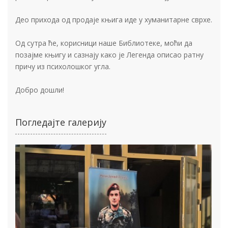
Део прихода од продаје књига иде у хуманитарне сврхе.
Од сутра ће, корисници наше Библиотеке, моћи да
позајме књигу и сазнају како је Легенда описао ратну
причу из психолошког угла.
Добро дошли!
Погледајте галерију