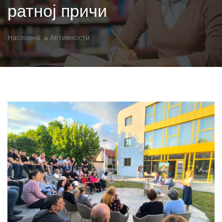
ратној причи
Насловна
Активности