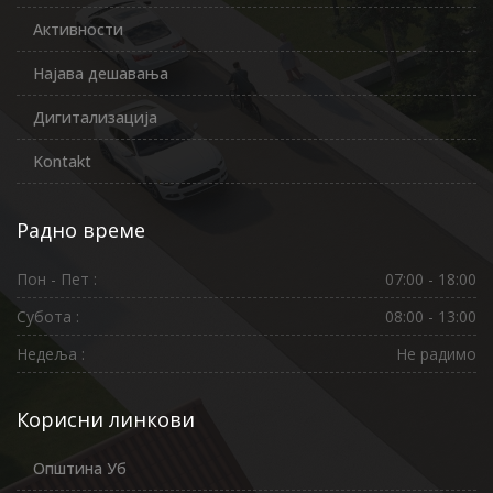
Активности
Најава дешавања
Дигитализација
Kontakt
Радно време
Пон - Пет :
07:00 - 18:00
Субота :
08:00 - 13:00
Недеља :
Не радимо
Корисни линкови
Општина Уб