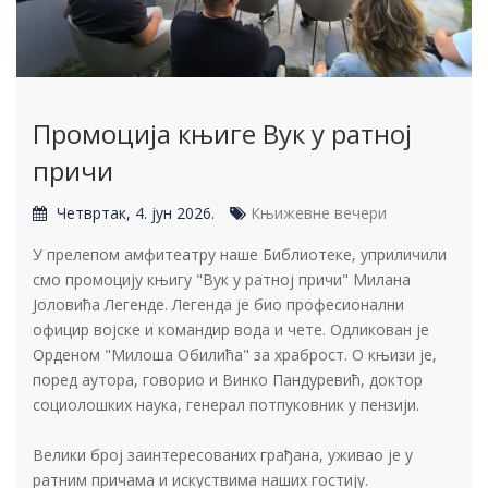
Промоција књиге Вук у ратној
причи
Четвртак, 4. јун 2026.
Књижевне вечери
У прелепом амфитеатру наше Библиотеке, уприличили
смо промоцију књигу "Вук у ратној причи" Милана
Јоловића Легенде. Легенда је био професионални
официр војске и командир вода и чете. Одликован је
Орденом "Милоша Обилића" за храброст. О књизи је,
поред аутора, говорио и Винко Пандуревић, доктор
социолошких наука, генерал потпуковник у пензији.
Велики број заинтересованих грађана, уживао је у
ратним причама и искуствима наших гостију.