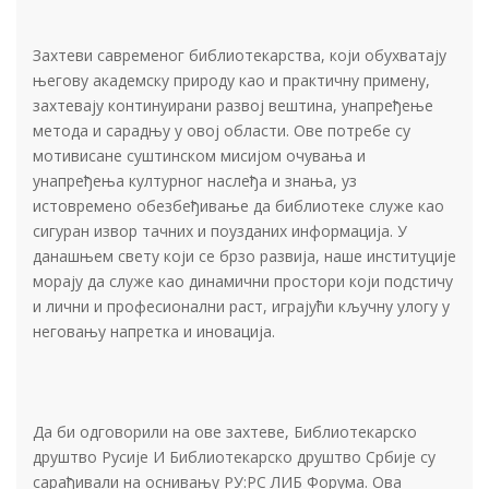
Захтеви савременог библиотекарства, који обухватају
његову академску природу као и практичну примену,
захтевају континуирани развој вештина, унапређење
метода и сарадњу у овој области. Ове потребе су
мотивисане суштинском мисијом очувања и
унапређења културног наслеђа и знања, уз
истовремено обезбеђивање да библиотеке служе као
сигуран извор тачних и поузданих информација. У
данашњем свету који се брзо развија, наше институције
морају да служе као динамични простори који подстичу
и лични и професионални раст, играјући кључну улогу у
неговању напретка и иновација.
Да би одговорили на ове захтеве, Библиотекарско
друштво Русије И Библиотекарско друштво Србије су
сарађивали на оснивању РУ:РС ЛИБ Форума. Ова