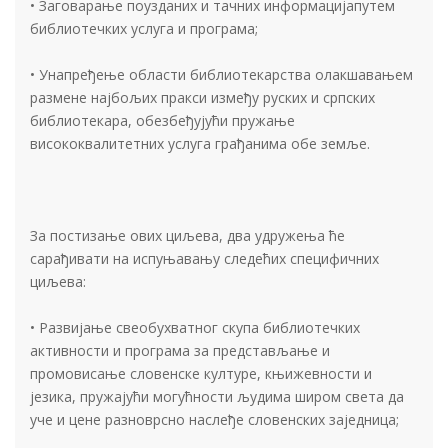
• Заговарање поузданих и тачних информацијапутем
библиотечких услуга и програма;
• Унапређење области библиотекарства олакшавањем
размене најбољих пракси између руских и српских
библиотекара, обезбеђујући пружање
висококвалитетних услуга грађанима обе земље.
За постизање ових циљева, два удружења ће
сарађивати на испуњавању следећих специфичних
циљева:
• Развијање свеобухватног скупа библиотечких
активности и програма за представљање и
промовисање словенске културе, књижевности и
језика, пружајући могућности људима широм света да
уче и цене разноврсно наслеђе словенских заједница;