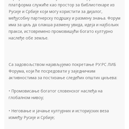
платформа служиће као простор за библиотекаре из
Русије и Србије који могу користити за дијалог,
међусобну партнерску подршку и размену знања. Форум
има за циљ да олакша размену увида, идеја и најбољих
пракси, истовремено промовишући богато културно
наслеђе обе земље.
Са задовољством најављујемо покретање РУ:РС ЛИБ
Форума, који ће посредовати у заједничким
активностима за постизање следећих општих циљева:
• Промовисање богатог словенског наслеђа на
глобалном нивоу;
• Неговање и јачање културних и историјских веза
између Русије и Србије;