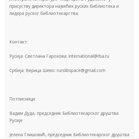
присуству директора највећих руских библиотека и
лидера рускoг библиотекарства.
Контакт:
Русија: Светлана Гарохова: international@rba.ru
Србија: Верица Шево: rurslibspace@gmail.com
Потписници:
Вадим Дуда, председник Библиотекарског друштва
Русије
Јелена Глишовић, председник Библиотекарског друштва