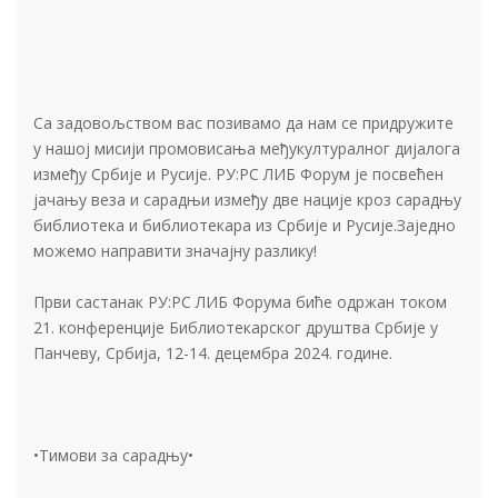
Са задовољством вас позивамо да нам се придружите
у нашој мисији промовисања међукултуралног дијалога
између Србије и Русије. РУ:РС ЛИБ Форум је посвећен
јачању веза и сарадњи између две нације кроз сарадњу
библиотека и библиотекара из Србије и Русије.Заједно
можемо направити значајну разлику!
Први састанак РУ:РС ЛИБ Форума биће одржан током
21. конференције Библиотекарског друштва Србије у
Панчеву, Србија, 12-14. децембра 2024. године.
•Тимови за сарадњу•