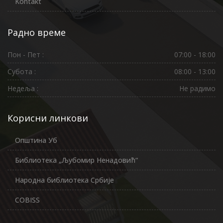
Kontakt
Радно време
Пон - Пет :
07:00 - 18:00
Субота :
08:00 - 13:00
Недеља :
Не радимо
Корисни линкови
Општина Уб
Библиотека „Љубомир Ненадовић“
Народна библиотека Србије
COBISS