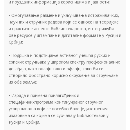
и поузданих информација корисницима и јавности;
• Омогућавање размене и укључивања истраживачких,
научних и стручних радова који се односе на теоријске
и практичне аспекте библиотекарства, интегришући
ове ресурсе у штампане и дигиталне формате у Русији и
Србији;
• Подршка и подстицање активног учешћа руских и
српских стручњака у широком спектру професионалних
догађаја, како онлајн тако и офлајн, како би се
створило обострано корисно окружење за стручњаке
из обе земље;
• Израда и примена прилагођених и
специфичнихпрограма континуираног стручног
усавршавања који се посебно баве јединственим
изазовима са којима се суочавају библиотекари у
Русији и Србији.