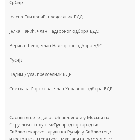
Србија:
Јелена Глишовић, председник БДС;
Јелка Панић, члан Надзорног одбора БДС;
Верица Шево, члан Надзорног одбора БДС.
Русија:
Вадим Дуда, председник БДР;
Светлана Горохова, члан Управног одбора БДР.
Саопштење je данас објављено и у Москви на
Округлом столу о међународној сарадњи
Библиотекарског друштва Русије у Библиотеци
иностране литературе “Маргарита Рудомино” у