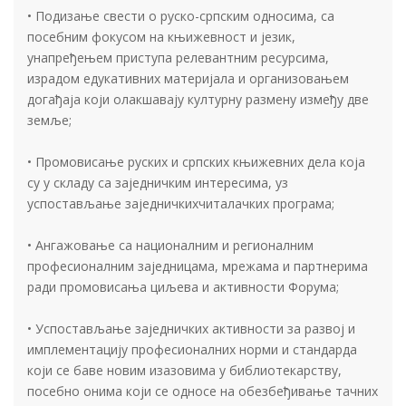
• Подизање свести о руско-српским односима, са
посебним фокусом на књижевност и језик,
унапређењем приступа релевантним ресурсима,
израдом едукативних материјала и организовањем
догађаја који олакшавају културну размену између две
земље;
• Промовисање руских и српских књижевних дела која
су у складу са заједничким интересима, уз
успостављање заједничкихчиталачких програма;
• Ангажовање са националним и регионалним
професионалним заједницама, мрежама и партнерима
ради промовисања циљева и активности Форума;
• Успостављање заједничких активности за развој и
имплементацију професионалних норми и стандарда
који се баве новим изазовима у библиотекарству,
посебно онима који се односе на обезбеђивање тачних