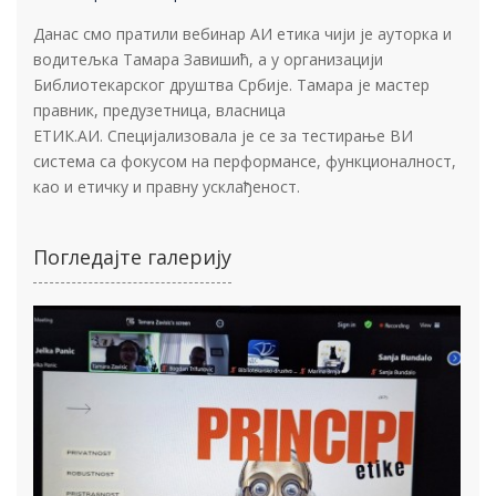
Данас смо пратили вебинар АИ етика чији је ауторка и
водитељка Тамара Завишић, а у организацији
Библиотекарског друштва Србије. Тамара је мастер
правник, предузетница, власница
ЕТИК.АИ. Специјализовала је се за тестирање ВИ
система са фокусом на перформансе, функционалност,
као и етичку и правну усклађеност.
Погледајте галерију