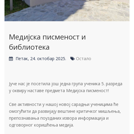
Медијска писменост и
библиотека
Петак, 24. октобар 2025.
Остало
Јуче нас је посетила још једна група ученика 5. разреда
у оквиру наставе предмета Медијска писменост!
Све активности у нашој новој сарадњи ученицима ће
омогућити да развијају вештине критичког мишљења,
препознавања поузданих извора информација и
одговорног коришћења медија.