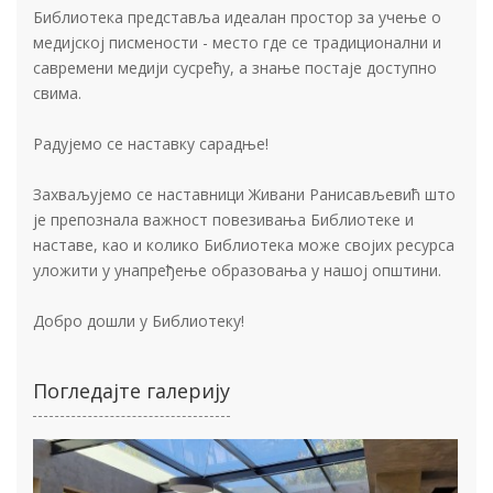
Библиотека представља идеалан простор за учење о
медијској писмености - место где се традиционални и
савремени медији сусрећу, а знање постаје доступно
свима.
Радујемо се наставку сарадње!
Захваљујемо се наставници Живани Ранисављевић што
је препознала важност повезивања Библиотеке и
наставе, као и колико Библиотека може својих ресурса
уложити у унапређење образовања у нашој општини.
Добро дошли у Библиотеку!
Погледајте галерију