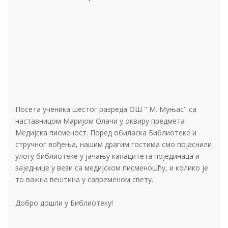
Посета ученика шестог разреда ОШ " М. Муњас" са
наставницом Маријом Олачи у оквиру предмета
Медијска писменост. Поред обиласка Библиотеке и
стручног вођења, нашим драгим гостима смо појаснили
улогу библиотеке у јачању капацитета појединаца и
заједнице у вези са медијском писменошћу, и колико је
то важна вештина у савременом свету.
Добро дошли у Библиотеку!