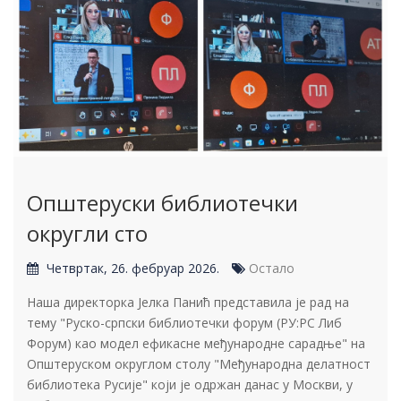
Општеруски библиотечки
округли сто
Четвртак, 26. фебруар 2026.
Остало
Наша директорка Јелка Панић представила је рад на
тему "Руско-српски библиотечки форум (РУ:РС Либ
Форум) као модел ефикасне међународне сарадње" на
Општеруском округлом столу "Међународна делатност
библиотека Русије" који је одржан данас у Москви, у